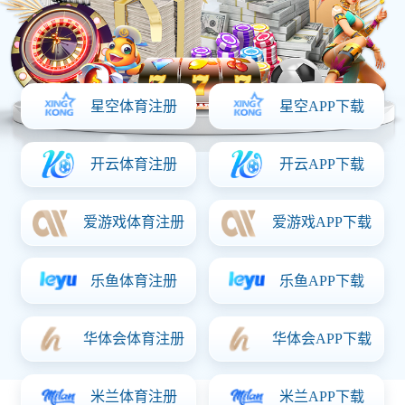
手机App
网页版
浙江稠州金租青年军再进化，
吴前转型组织核心效果几何？
2026-06-05 19:43
61 次阅读
首页
/
体育看点