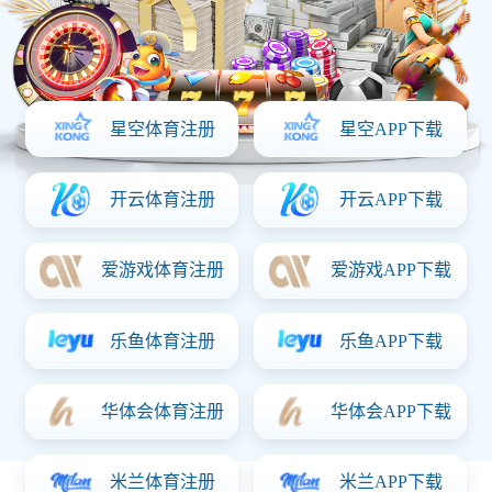
手机App
网页版
蓬格拉契奇：“赛季艰难，但个
人层面感到满意”
2026-06-05 19:43
61 次阅读
首页
/
体育看点