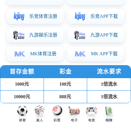
在刚刚结束的一个充满起伏的赛季中，克罗地亚中场
球员蓬格拉契奇接受了媒体专访，坦率地剖析了自己
与球队的这一年。他坦言整体环境“赛季艰难”，但着
重强调在个人层面感到满意，这番表态迅速引发了球
迷与评论界的关注。作为球队中场的核心轮换之一，
蓬格拉契奇的态度既反映了他对集体困境的清醒认
识，也透露出在逆境中成长的自信。